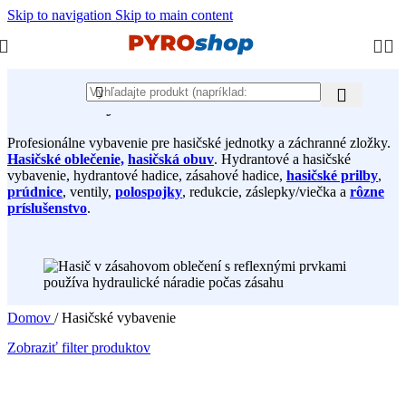
Skip to navigation
Skip to main content
Hasičské vybavenie
Profesionálne vybavenie pre hasičské jednotky a záchranné zložky.
Hasičské oblečenie,
hasičská obuv
. Hydrantové a hasičské
vybavenie, hydrantové hadice, zásahové hadice,
hasičské prilby
,
prúdnice
, ventily,
polospojky
, redukcie, záslepky/viečka a
rôzne
príslušenstvo
.
Domov
/
Hasičské vybavenie
Zobraziť filter produktov