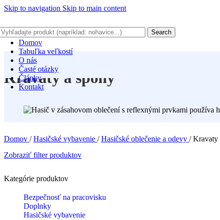
Skip to navigation
Skip to main content
Search
Domov
Tabuľka veľkostí
O nás
Časté otázky
Kravaty a spony
Články
Kontakt
Domov
/
Hasičské vybavenie
/
Hasičské oblečenie a odevy
/
Kravaty
Zobraziť filter produktov
Kategórie produktov
Bezpečnosť na pracovisku
Doplnky
Hasičské vybavenie