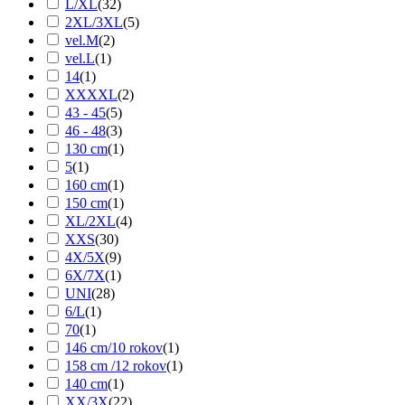
L/XL
(
32
)
2XL/3XL
(
5
)
vel.M
(
2
)
vel.L
(
1
)
14
(
1
)
XXXXL
(
2
)
43 - 45
(
5
)
46 - 48
(
3
)
130 cm
(
1
)
5
(
1
)
160 cm
(
1
)
150 cm
(
1
)
XL/2XL
(
4
)
XXS
(
30
)
4X/5X
(
9
)
6X/7X
(
1
)
UNI
(
28
)
6/L
(
1
)
70
(
1
)
146 cm/10 rokov
(
1
)
158 cm /12 rokov
(
1
)
140 cm
(
1
)
XX/3X
(
22
)