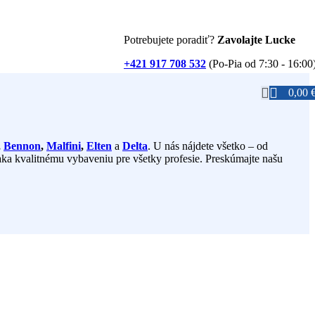
Potrebujete poradiť?
Zavolajte Lucke
+421 917 708 532
(Po-Pia od 7:30 - 16:00
0,00
,
Bennon
,
Malfini
,
Elten
a
Delta
. U nás nájdete všetko – od
ka kvalitnému vybaveniu pre všetky profesie. Preskúmajte našu