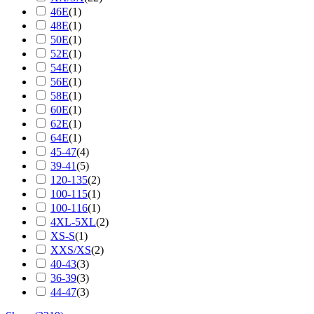
46E
(
1
)
48E
(
1
)
50E
(
1
)
52E
(
1
)
54E
(
1
)
56E
(
1
)
58E
(
1
)
60E
(
1
)
62E
(
1
)
64E
(
1
)
45-47
(
4
)
39-41
(
5
)
120-135
(
2
)
100-115
(
1
)
100-116
(
1
)
4XL-5XL
(
2
)
XS-S
(
1
)
XXS/XS
(
2
)
40-43
(
3
)
36-39
(
3
)
44-47
(
3
)