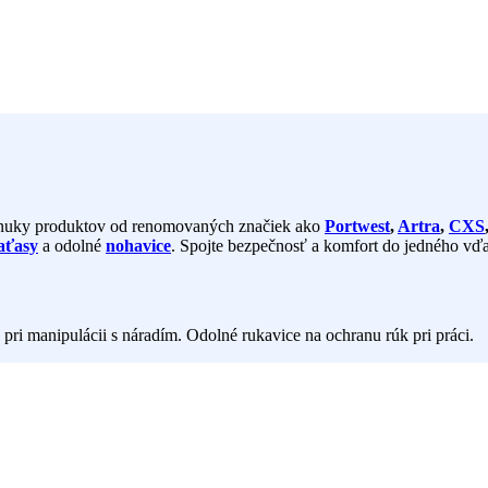
 ponuky produktov od renomovaných značiek ako
Portwest
,
Artra
,
CXS
aťasy
a odolné
nohavice
. Spojte bezpečnosť a komfort do jedného vďa