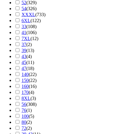
52
(
329
)
54
(
326
)
XXXL
(
733
)
6XL
(
122
)
33
(
108
)
41
(
106
)
7XL
(
12
)
37
(
2
)
39
(
13
)
43
(
4
)
45
(
11
)
47
(
18
)
140
(
22
)
150
(
22
)
160
(
16
)
170
(
4
)
8XL
(
3
)
56
(
308
)
76
(
1
)
100
(
5
)
80
(
2
)
72
(
2
)