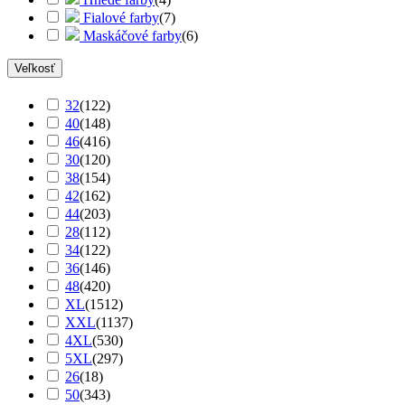
Fialové farby
(
7
)
Maskáčové farby
(
6
)
Veľkosť
32
(
122
)
40
(
148
)
46
(
416
)
30
(
120
)
38
(
154
)
42
(
162
)
44
(
203
)
28
(
112
)
34
(
122
)
36
(
146
)
48
(
420
)
XL
(
1512
)
XXL
(
1137
)
4XL
(
530
)
5XL
(
297
)
26
(
18
)
50
(
343
)