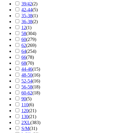
39/42
(
2
)
42-44
(
5
)
35-38
(
1
)
36-38
(
2
)
12
(
1
)
58
(
304
)
60
(
279
)
62
(
269
)
64
(
254
)
66
(
78
)
68
(
70
)
44-46
(
15
)
48-50
(
16
)
52-54
(
16
)
56-58
(
18
)
60-62
(
18
)
90
(
5
)
110
(
6
)
120
(
21
)
130
(
21
)
2XL
(
383
)
S/M
(
31
)