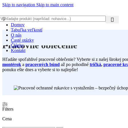
Skip to navigation
Skip to main content
Domov
Tabuľka veľkostí
O nás
Časté otázky
Pracovné oblečenie
Články
Kontakt
Hľadáte spoľahlivé pracovné oblečenie? Vyberte si z našej širokej
montérok
a
pracovných búnd
až po pohodlné
tričká
,
pracovné kr
ponuku ešte dnes a vyberte si to najlepšie!
Filters
Cena