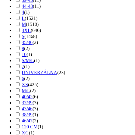
39-43
(
11
)
44-48
(
11
)
4
(
1
)
L
(
1521
)
M
(
1510
)
3XL
(
646
)
S
(
1468
)
35/36
(
2
)
8
(
2
)
10
(
1
)
S/M/L
(
1
)
7
(
1
)
UNIVERZÁLNA
(
23
)
6
(
2
)
XS
(
425
)
M/L
(
2
)
40/42
(
6
)
37/39
(
3
)
43/46
(
3
)
38/39
(
1
)
46/47
(
2
)
120 CM
(
1
)
XG
(
1
)