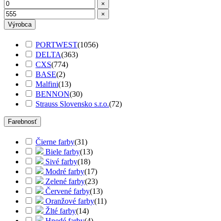
×
×
Výrobca
PORTWEST
(
1056
)
DELTA
(
363
)
CXS
(
774
)
BASE
(
2
)
Malfini
(
13
)
BENNON
(
30
)
Strauss Slovensko s.r.o.
(
72
)
Farebnosť
Čierne farby
(
31
)
Biele farby
(
13
)
Sivé farby
(
18
)
Modré farby
(
17
)
Zelené farby
(
23
)
Červené farby
(
13
)
Oranžové farby
(
11
)
Žlté farby
(
14
)
Hnedé farby
(
4
)