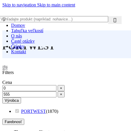
Skip to navigation
Skip to main content
Domov
Tabuľka veľkostí
O nás
Časté otázky
PORTWEST
Články
Kontakt
Filters
Cena
×
×
Výrobca
PORTWEST
(
1870
)
Farebnosť