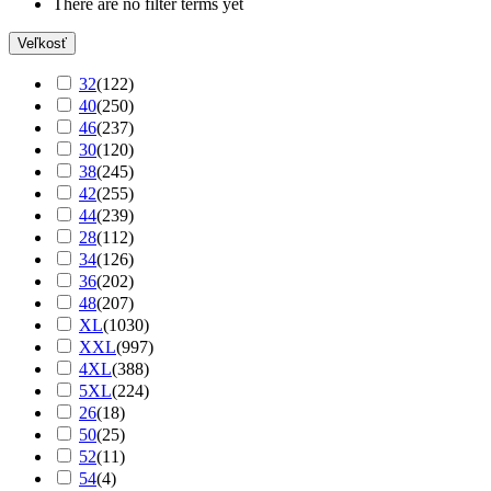
There are no filter terms yet
Veľkosť
32
(
122
)
40
(
250
)
46
(
237
)
30
(
120
)
38
(
245
)
42
(
255
)
44
(
239
)
28
(
112
)
34
(
126
)
36
(
202
)
48
(
207
)
XL
(
1030
)
XXL
(
997
)
4XL
(
388
)
5XL
(
224
)
26
(
18
)
50
(
25
)
52
(
11
)
54
(
4
)