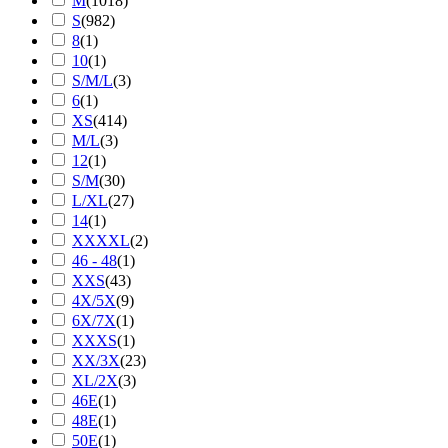
M
(
1018
)
S
(
982
)
8
(
1
)
10
(
1
)
S/M/L
(
3
)
6
(
1
)
XS
(
414
)
M/L
(
3
)
12
(
1
)
S/M
(
30
)
L/XL
(
27
)
14
(
1
)
XXXXL
(
2
)
46 - 48
(
1
)
XXS
(
43
)
4X/5X
(
9
)
6X/7X
(
1
)
XXXS
(
1
)
XX/3X
(
23
)
XL/2X
(
3
)
46E
(
1
)
48E
(
1
)
50E
(
1
)