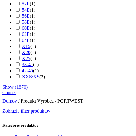
52E
(
1
)
54E
(
1
)
56E
(
1
)
58E
(
1
)
60E
(
1
)
62E
(
1
)
64E
(
1
)
X15
(
1
)
X20
(
1
)
X25
(
1
)
38-41
(
1
)
42-45
(
1
)
XXS/XS
(
2
)
Show
(
1870
)
Cancel
Domov
/
Produkt Výrobca
/
PORTWEST
Zobraziť filter produktov
Kategórie produktov