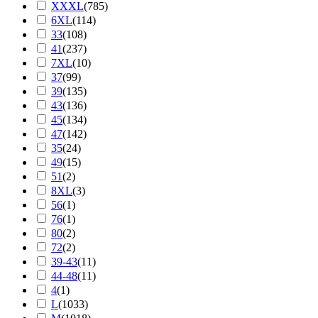
XXXL
(
785
)
6XL
(
114
)
33
(
108
)
41
(
237
)
7XL
(
10
)
37
(
99
)
39
(
135
)
43
(
136
)
45
(
134
)
47
(
142
)
35
(
24
)
49
(
15
)
51
(
2
)
8XL
(
3
)
56
(
1
)
76
(
1
)
80
(
2
)
72
(
2
)
39-43
(
11
)
44-48
(
11
)
4
(
1
)
L
(
1033
)